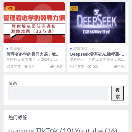
VIP
VIP
实操项目
实操项目
管理者必学的领导力课：教你
Deepseek零基础AI编程课-de
解决团队沟通和激励难题（33
epseek教程
本帖最后由 狼来了 于 2024-2-27 1
课程内容： 1-01工具初体验 2-02语
节课）
1:41 编辑 90%管理者都要面...
法指令拆解 3-03算法类工具设计
2 年前
511
19.9
1 年前
537
19.9
4...
搜索
搜
索
热门标签
TikTok
(19)
Youtube
(16)
ChatGPT
(6)