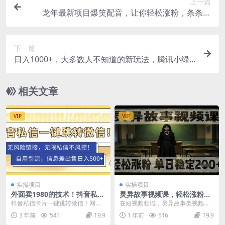
上一篇
龙年最新项目爆笑配音，让你轻松涨粉，条条原
创，多种收益渠道，日入1000+
下一篇
日入1000+，大多数人不知道的新玩法，腾讯小绿
书，作品直接搬运，小白轻松入手
相关文章
VIP
VIP
实操项目
实操项目
外面卖1980的技术！抖音私信
灵异故事视频课，轻松涨粉，
一键跳转微信！无风险卡片不
单日稳定200+
抖音私信卡片一键跳转微信！网上
在短视频领域，灵异故事类视频凭
屏蔽！
一条链接卖30，技术卖980！今天
借其独特魅力，吸引着大量观众，
3 年前
541
19.9
1 年前
516
19.9
免费公开！ 卡片...
成为涨粉与变现的热门...