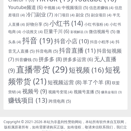
Youtube频道
(6)
中视频项目
(5)
中视频
(4)
信息差赚钱
(4)
信息
冷门副业
(7)
副业
(5)
差项目
(4)
冷门项目
(4)
副业项目
(4)
半无
小红书
(14)
好物分享
(5)
人直播
(4)
小红书涨粉
(4)
小红书
巨量千川
(6)
微信视频号
(5)
电商
(4)
小说推文
(4)
微
影视解说
(3)
抖音
(19)
抖音小店
(10)
抖
头条
(4)
抖音小程序
(4)
抖音直播
(11)
抖音短视频
音无人直播
(5)
抖音电商
(5)
无人直播
拼多多
(8)
(7)
拼多多运营
(6)
抖音赚钱
(5)
直播带货
(29)
短视
短视频
(16)
(9)
频带货
(21)
短视频运营
(8)
羊了个羊
(8)
联盟
视频号
(9)
视频号直播
(5)
营销
(4)
视频号变现
(4)
赚美金项目
(3)
赚钱项目
(13)
跨境电商
(5)
Copyright © 2021-2026
本站为非盈利性赞助网站，本站所有软件来自互联网，
版权属原著所有，如有需要请购买正版。如有侵权，敬请来信联系我们，我们立