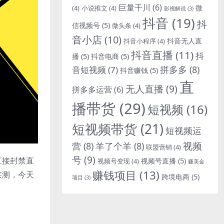
巨量千川
(6)
微
(4)
小说推文
(4)
影视解说
(3)
抖音
(19)
抖
信视频号
(5)
微头条
(4)
音小店
(10)
抖音无人直
抖音小程序
(4)
抖音直播
(11)
抖
播
(5)
抖音电商
(5)
拼多多
(8)
音短视频
(7)
抖音赚钱
(5)
直
无人直播
(9)
拼多多运营
(6)
播带货
(29)
短视频
(16)
短视频带货
(21)
短视频运
视频
营
(8)
羊了个羊
(8)
联盟营销
(4)
号
(9)
直接封禁直
视频号直播
(5)
视频号变现
(4)
赚美金
赚钱项目
(13)
实测，今天
跨境电商
(5)
项目
(3)