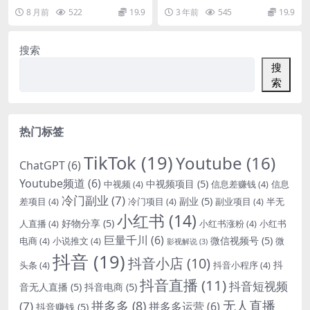
费软件操作
长视频带货搬运玩法，手动剪辑然
益500+ 1.AI美图项目介绍 2.实操
8 月前
522
19.9
3 年前
545
19.9
后配合收费软件操作...
课：快...
搜索
搜
索
热门标签
TikTok
(19)
Youtube
(16)
ChatGPT
(6)
Youtube频道
(6)
中视频项目
(5)
中视频
(4)
信息差赚钱
(4)
信息
冷门副业
(7)
副业
(5)
差项目
(4)
冷门项目
(4)
副业项目
(4)
半无
小红书
(14)
好物分享
(5)
人直播
(4)
小红书涨粉
(4)
小红书
巨量千川
(6)
微信视频号
(5)
电商
(4)
小说推文
(4)
微
影视解说
(3)
抖音
(19)
抖音小店
(10)
抖
头条
(4)
抖音小程序
(4)
抖音直播
(11)
抖音短视频
音无人直播
(5)
抖音电商
(5)
无人直播
拼多多
(8)
(7)
拼多多运营
(6)
抖音赚钱
(5)