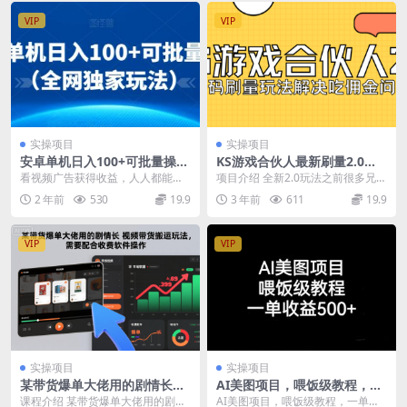
VIP
VIP
实操项目
实操项目
安卓单机日入100+可批量操作
KS游戏合伙人最新刷量2.0玩
（全网独家玩法）
法解决吃佣问题稳定跑一天15
看视频广告获得收益，人人都能
项目介绍 全新2.0玩法之前很多兄弟
0-200接码无限操作
玩，用空闲时间就可以赚钱，刷刷
反馈吃米比较厉害也是给大家各种
2 年前
530
19.9
3 年前
611
19.9
手机就可以赚钱赚的是商...
测试研究出来的...
VIP
VIP
实操项目
实操项目
某带货爆单大佬用的剧情长视
AI美图项目，喂饭级教程，一
频带货搬运玩法，需要配合收
单收益500+
课程介绍 某带货爆单大佬用的剧情
AI美图项目，喂饭级教程，一单收