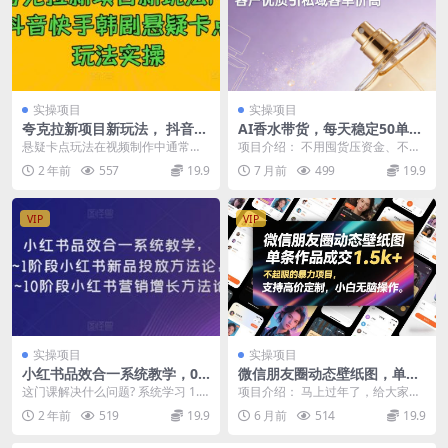
实操项目
实操项目
夸克拉新项目新玩法， 抖音快
AI香水带货，每天稳定50单，
手韩剧悬疑卡点玩法实操
客户优质引私域客单价高
悬疑卡点玩法在视频制作中通常指
项目介绍： 不用囤货压资金、不用
的是通过特定的音乐节奏点来剪辑
找模特拍大片、甚至不用懂香水专
2 年前
557
19.9
7 月前
499
19.9
视频，创造出紧张、悬...
业知识，每天稳定出...
VIP
VIP
实操项目
实操项目
小红书品效合一系统教学，​0~
微信朋友圈动态壁纸图，单条
1阶段小红书新品投放方法
作品成交1.5k+，不起眼的暴
这门课解决什么问题? 系统学习 1.
项目介绍： 马上过年了，给大家讲
论，​1~10阶段小红书营销增长
力项目，支持高价定制，小白
如何做一个以生意增长为目的的品
解一个冷门赛道，玩法非常简单，
2 年前
519
19.9
6 月前
514
19.9
方法论
无脑操作
牌营销 2.带...
直接去执行就可以了...