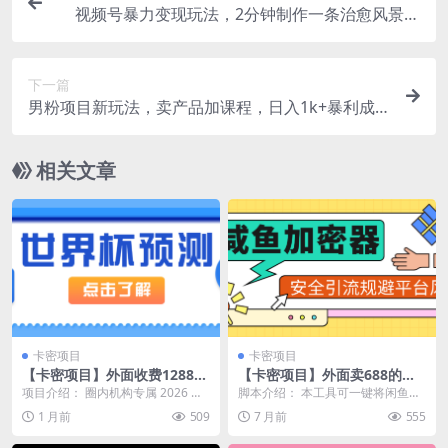
视频号暴力变现玩法，2分钟制作一条治愈风景视
频，条条爆款，挂橱窗带货日入500+，2天起号小
白可做
下一篇
男粉项目新玩法，卖产品加课程，日入1k+暴利成
本低，一刀不剪，大量发
相关文章
卡密项目
卡密项目
【卡密项目】外面收费1288的
【卡密项目】外面卖688的闲
世界杯AI推演综合赛事分析助
鱼消息加密器，支持将明文加
项目介绍： 圈内机构专属 2026 美
脚本介绍： 本工具可一键将闲鱼明
手，号称推演胜率 90% 以上
密为密文，安全引流规避平台
加墨世界杯大数据分析站点，线下
文内容加密为密文 规避封控和限制
1 月前
509
7 月前
555
【数据助手 + 使用教程】
风控【加密助手+使用教程】
授权使用费 ...
以密文形式发出...