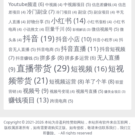
Youtube频道
(6)
中视频项目
(5)
中视频
(4)
信息差赚钱
(4)
信息
冷门副业
(7)
副业
(5)
差项目
(4)
冷门项目
(4)
副业项目
(4)
半无
小红书
(14)
好物分享
(5)
人直播
(4)
小红书涨粉
(4)
小红书
巨量千川
(6)
微信视频号
(5)
电商
(4)
小说推文
(4)
微
影视解说
(3)
抖音
(19)
抖音小店
(10)
抖
头条
(4)
抖音小程序
(4)
抖音直播
(11)
抖音短视频
音无人直播
(5)
抖音电商
(5)
无人直播
拼多多
(8)
(7)
拼多多运营
(6)
抖音赚钱
(5)
直播带货
(29)
短视
短视频
(16)
(9)
频带货
(21)
短视频运营
(8)
羊了个羊
(8)
联盟
视频号
(9)
视频号直播
(5)
营销
(4)
视频号变现
(4)
赚美金项目
(3)
赚钱项目
(13)
跨境电商
(5)
Copyright © 2021-2026
本站为非盈利性赞助网站，本站所有软件来自互联网，
版权属原著所有，如有需要请购买正版。如有侵权，敬请来信联系我们，我们立
即删除。
- All rights reserved