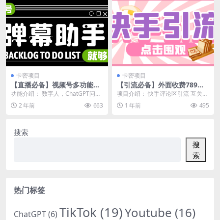
卡密项目
卡密项目
【直播必备】视频号多功能弹
【引流必备】外面收费789的
幕助手，包含你想要的所有直
快手引流助手，评论区粉丝列
功能介绍： 数字人，ChatGPT问
项目介绍： 快手评论区引流 互关回
播功能【场控脚本+使用教
表自动关注 【引流助手+使用
答，弹幕点歌，头像打印，Roll点互
粉流量 单机引流500+ 设备要求：
2 年前
663
1 年前
495
程】
教程】
动，电子...
安卓手机...
搜索
搜
索
热门标签
TikTok
(19)
Youtube
(16)
ChatGPT
(6)