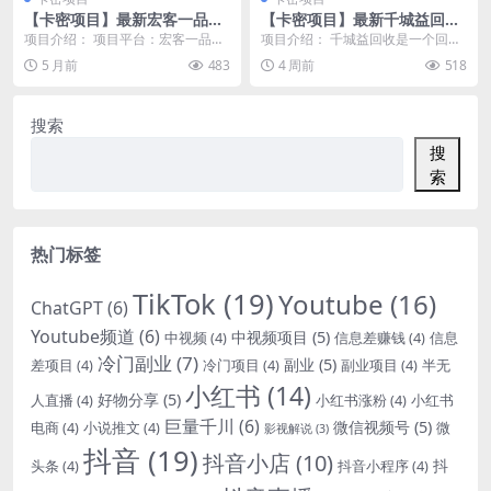
【卡密项目】最新宏客一品广
【卡密项目】最新千城益回收
告掘金全自动挂机项目，支持
广告掘金全自动挂机，刷短剧
项目介绍： 项目平台：宏客一品
项目介绍： 千城益回收是一个回收
批量云端挂机单号5+【协议脚
做任务单日收益5+【协议脚本
『手机应用宝即可下载』 电商购物
旧衣服、鞋子包包的平台，大家如
5 月前
483
4 周前
518
本+视频教程】
+使用教程】
广告平台，每天8个...
果有闲置商品可以卖...
搜索
搜
索
热门标签
TikTok
(19)
Youtube
(16)
ChatGPT
(6)
Youtube频道
(6)
中视频项目
(5)
中视频
(4)
信息差赚钱
(4)
信息
冷门副业
(7)
副业
(5)
差项目
(4)
冷门项目
(4)
副业项目
(4)
半无
小红书
(14)
好物分享
(5)
人直播
(4)
小红书涨粉
(4)
小红书
巨量千川
(6)
微信视频号
(5)
电商
(4)
小说推文
(4)
微
影视解说
(3)
抖音
(19)
抖音小店
(10)
抖
头条
(4)
抖音小程序
(4)