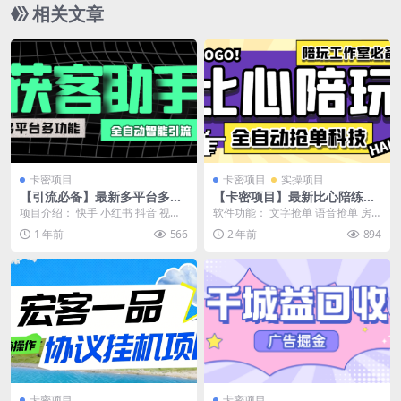
相关文章
卡密项目
卡密项目
实操项目
【引流必备】最新多平台多功
【卡密项目】最新比心陪练抢
能全自动智能纯洁AI获客助
单引流脚本，陪玩接单工作室
项目介绍： 快手 小红书 抖音 视频
软件功能： 文字抢单 语音抢单 房
手，解放双手自动引流【获客
必备神器【抢单脚本+使用教
号 微信 养号模式 支持自定义养号
间跳单 设备需求： 安卓手机 购买
1 年前
566
2 年前
894
助手+使用教程】
程】
标签 垂直...
后包含月卡脚...
卡密项目
卡密项目