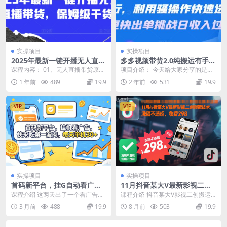
实操项目
实操项目
2025年最新一键开播无人直播
多多视频带货2.0纯搬运有手就
带货，保姆级干货
行，利用骚操作快速选品，更
课程内容： 01、无人直播带货原理
项目介绍： 今天给大家分享的是多
快出单挑战日收入过千，可放
(1).mp4 02、无人直播带货所需要
多视频带货2.0玩法，利用工具快速
1 年前
489
19.9
2 年前
531
19.9
大，多账户收益更
的条件...
选品出单，小白...
VIP
VIP
实操项目
实操项目
首码新平台，挂G自动看广
11月抖音某大V最新影视二创
告，快来吃第一波肉，每天单
搬运技术，洗稿不违规，外面
课程介绍 这两天出了一个看广告平
课程介绍 抖音某大V影视二创搬运
机30+，可矩阵放大
收费298
台，不用样机，一个广告固定0.2
技术，洗稿不违规，11月技术，外
3 月前
488
19.9
8 月前
503
19.9
元，一天可以看5...
面收费298 资...