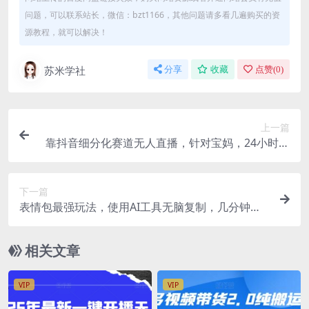
问题，可以联系站长，微信：bzt1166，其他问题请多看几遍购买的资
源教程，就可以解决！
苏米学社
分享
收藏
点赞(
0
)
上一篇
靠抖音细分化赛道无人直播，针对宝妈，24小时纯
无人，日入3000+的玩法
下一篇
表情包最强玩法，使用AI工具无脑复制，几分钟一
个作品，收入轻松破万
相关文章
VIP
VIP