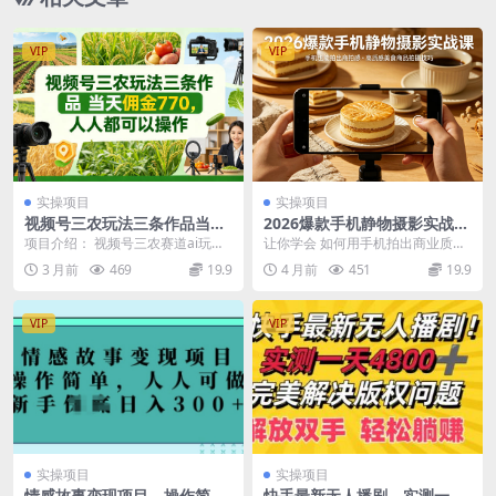
VIP
VIP
实操项目
实操项目
视频号三农玩法三条作品当天
2026爆款手机静物摄影实战
佣金770，人人都可以操作
课，手机也能拍出商拍感，学
项目介绍： 视频号三农赛道ai玩
让你学会 如何用手机拍出商业质感
会拍出高质感美食商品
法，佣金高达50%不挂车玩法人人
的静物图 如何为生活留下高级感照
3 月前
469
19.9
4 月前
451
19.9
都可以操作 资源...
片让朋友忍不住点...
VIP
VIP
实操项目
实操项目
情感故事变现项目，操作简
快手最新无人播剧，实测一天