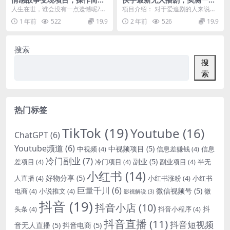
单，人人可做，新手日入300+
4k+，完美解决版权问题，解
人生在世，谁会没有一点遗憾呢?尤
项目介绍： 对于爱追剧的人来说，
放双手轻松躺赚
其是有一定生活阅历的人，你果如
是个很不错的副业，追剧的同时又
1 年前
522
19.9
2 年前
526
19.9
能勾他出们的回和忆...
能赚钱。通过快手直...
搜索
搜
索
热门标签
TikTok
(19)
Youtube
(16)
ChatGPT
(6)
Youtube频道
(6)
中视频项目
(5)
中视频
(4)
信息差赚钱
(4)
信息
冷门副业
(7)
副业
(5)
差项目
(4)
冷门项目
(4)
副业项目
(4)
半无
小红书
(14)
好物分享
(5)
人直播
(4)
小红书涨粉
(4)
小红书
巨量千川
(6)
微信视频号
(5)
电商
(4)
小说推文
(4)
微
影视解说
(3)
抖音
(19)
抖音小店
(10)
抖
头条
(4)
抖音小程序
(4)
抖音直播
(11)
抖音短视频
音无人直播
(5)
抖音电商
(5)