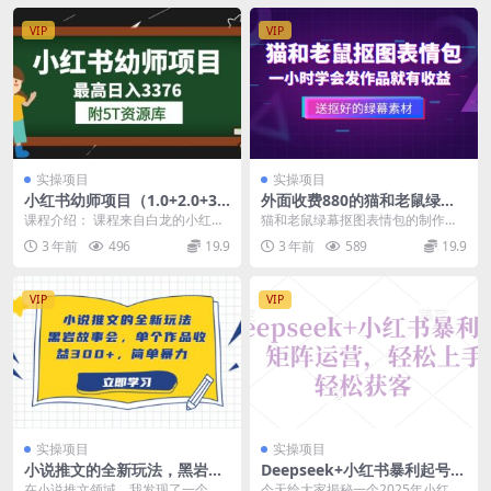
VIP
VIP
实操项目
实操项目
小红书幼师项目（1.0+2.0+3.
外面收费880的猫和老鼠绿幕
0）学员最高日入3376【更新2
抠图表情包视频制作，一条视
课程介绍： 课程来自白龙的小红书
猫和老鼠绿幕抠图表情包的制作特
3年6月】附5T资源库
频变现3w+教程+素材
幼师项目（1.0+2.0+3.0），虽然不
别简单，5分钟就能做好，最核心的
3 年前
496
19.9
3 年前
589
19.9
算最简...
东西是绿幕素材，得...
VIP
VIP
实操项目
实操项目
小说推文的全新玩法，黑岩故
Deepseek+小红书暴利起号，
事会，单个作品收益300+，简
矩阵运营，轻松上手，轻松获
在小说推文领域，我发现了一个新
今天给大家揭秘一个2025年小红书