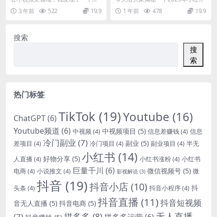
单暴力
客
玩法，黑岩故事会，只需要一万的
赛道最暴利的AI掘金项目：【Deep
3 年前
522
19.9
1 年前
478
19.9
播放收益就能达到30...
Seek×...
搜索
搜
索
热门标签
TikTok
(19)
Youtube
(16)
ChatGPT
(6)
Youtube频道
(6)
中视频项目
(5)
中视频
(4)
信息差赚钱
(4)
信息
冷门副业
(7)
副业
(5)
差项目
(4)
冷门项目
(4)
副业项目
(4)
半无
小红书
(14)
好物分享
(5)
人直播
(4)
小红书涨粉
(4)
小红书
巨量千川
(6)
微信视频号
(5)
电商
(4)
小说推文
(4)
微
影视解说
(3)
抖音
(19)
抖音小店
(10)
抖
头条
(4)
抖音小程序
(4)
抖音直播
(11)
抖音短视频
音无人直播
(5)
抖音电商
(5)
无人直播
拼多多
(8)
(7)