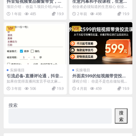
抖音短视频食品橱窗带货，小
生意内幕和手段课程，生意以
白轻松上手日入1k+
小博大的秘密，生意可复制的
项目介绍： 收益 1.项目介绍,mp4
创业者必须知道的生意核心 创业者
核心干货-20节
2.准备工作,mp4 3.项目实操,mp...
必须知道的做生意核心 01 生意的手
1 年前
485
19.9
2 年前
498
19.9
段与内幕【第...
VIP
VIP
实操项目
实操项目
引流必备-直播评论通，抖音直
外面卖599的短视频带货投流
播喊话+视频评论区，全自动
课：从千川起号到爆款起量，
如果你觉得直播间发言手动太麻烦
课程介绍： 你是不是也在做短视频
引流
全套好物投流打品实战玩法
了，或许这个自动工具能帮到你！
带货，却一直卡在没流量、投不出
3 年前
506
19.9
4 月前
459
19.9
1.开始运行前，需...
去、烧钱没转化、选...
搜索
搜
索