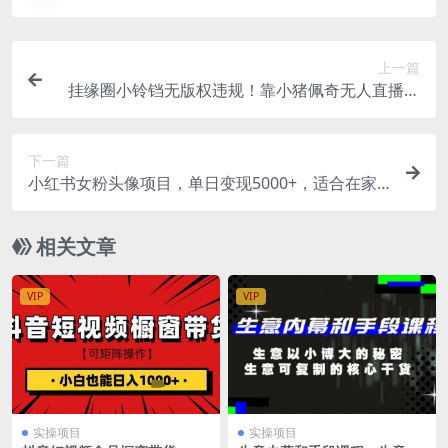
上一篇
挂缘圈小铃铛无版权违规！靠小猪佩奇无人直播，
日入500+，小白可操作
下一篇
小红书女粉头像项目，单日变现5000+，适合在家
做的副业，长期稳定
相关文章
VIP
VIP
实操项目
实操项目