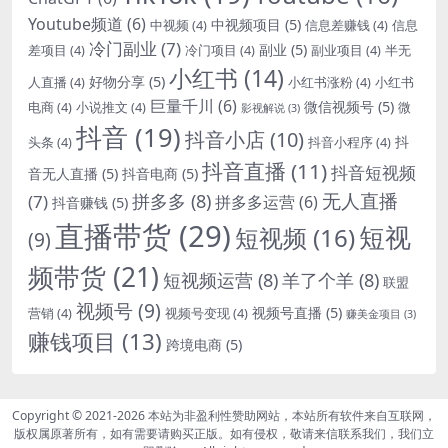
Youtube频道
(6)
中视频项目
(5)
中视频
(4)
信息差赚钱
(4)
信息
冷门副业
(7)
副业
(5)
差项目
(4)
冷门项目
(4)
副业项目
(4)
半无
小红书
(14)
好物分享
(5)
人直播
(4)
小红书涨粉
(4)
小红书
巨量千川
(6)
微信视频号
(5)
电商
(4)
小说推文
(4)
微
影视解说
(3)
抖音
(19)
抖音小店
(10)
抖
头条
(4)
抖音小程序
(4)
抖音直播
(11)
抖音短视频
音无人直播
(5)
抖音电商
(5)
无人直播
拼多多
(8)
(7)
拼多多运营
(6)
抖音赚钱
(5)
直播带货
(29)
短视
短视频
(16)
(9)
频带货
(21)
短视频运营
(8)
羊了个羊
(8)
联盟
视频号
(9)
视频号直播
(5)
营销
(4)
视频号变现
(4)
赚美金项目
(3)
赚钱项目
(13)
跨境电商
(5)
Copyright © 2021-2026
本站为非盈利性赞助网站，本站所有软件来自互联网，
版权属原著所有，如有需要请购买正版。如有侵权，敬请来信联系我们，我们立