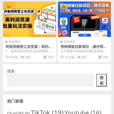
VIP
VIP
实操项目
实操项目
闲鱼陪跑营之攻货源：高利润
剪映模板拉新项目，操作简
货源批量玩法，月入过万实操
单，人人可做，转化高，8米
1、提供高利润货源 这次陪跑营，
今天我要分享的副业项目是剪映模
（价值498）
一单，一天收益1k+
重心是放在货源上，也就是说我们
板拉新项目，正式介绍这个项目之
4 年前
283
19.9
10 月前
497
19.9
直接提供高利的货源...
前，大家先看下别人3...
搜索
搜
索
热门标签
TikTok
(19)
Youtube
(16)
ChatGPT
(6)