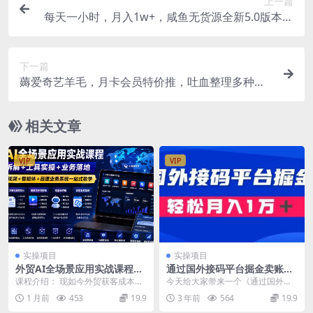
上一篇
每天一小时，月入1w+，咸鱼无货源全新5.0版本，
简单易上手，小白，宝妈
下一篇
薅爱奇艺羊毛，月卡会员特价推，吐血整理多种变
现方式，日赚2000+
相关文章
VIP
VIP
实操项目
实操项目
外贸AI全场景应用实战课程｜
通过国外接码平台掘金卖账
逻辑拆解+工具实操+业务落
号： 单号成本1.3，利润10
课程介绍： 现如今外贸获客成本持
今天给大家带来一个《通过国外接
地，图片文案视频+智能体+自
＋，轻松月入1万＋
续走高，单纯依靠人工开发客户效
码平台掘金卖账号： 单号成本1.3，
1 月前
453
19.9
3 年前
564
19.9
建业务系统一站式教学
率越来越低。很多外...
利润10＋，轻...