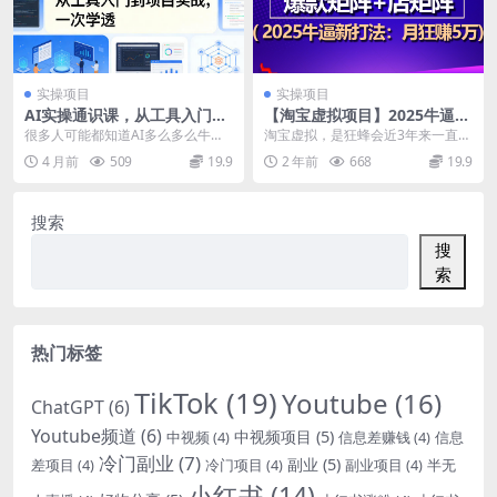
实操项目
实操项目
AI实操通识课，从工具入门到
【淘宝虚拟项目】2025牛逼新
项目实战，一次学透
打法：爆款矩阵+店矩阵，月
很多人可能都知道AI多么多么牛，
淘宝虚拟，是狂蜂会近3年来一直在
狂赚5万
但是五花八门的各种工具乱花渐入
做的项目，从我近10年做项目经验
4 月前
509
19.9
2 年前
668
19.9
迷人眼。完全不知道...
的角度来说，这个...
搜索
搜
索
热门标签
TikTok
(19)
Youtube
(16)
ChatGPT
(6)
Youtube频道
(6)
中视频项目
(5)
中视频
(4)
信息差赚钱
(4)
信息
冷门副业
(7)
副业
(5)
差项目
(4)
冷门项目
(4)
副业项目
(4)
半无
小红书
(14)