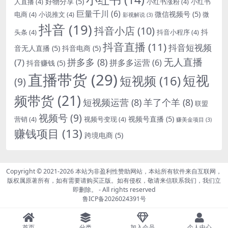
好物分享
(5)
人直播
(4)
小红书涨粉
(4)
小红书
巨量千川
(6)
微信视频号
(5)
电商
(4)
小说推文
(4)
微
影视解说
(3)
抖音
(19)
抖音小店
(10)
抖
头条
(4)
抖音小程序
(4)
抖音直播
(11)
抖音短视频
音无人直播
(5)
抖音电商
(5)
无人直播
拼多多
(8)
(7)
拼多多运营
(6)
抖音赚钱
(5)
直播带货
(29)
短视
短视频
(16)
(9)
频带货
(21)
短视频运营
(8)
羊了个羊
(8)
联盟
视频号
(9)
视频号直播
(5)
营销
(4)
视频号变现
(4)
赚美金项目
(3)
赚钱项目
(13)
跨境电商
(5)
Copyright © 2021-2026
本站为非盈利性赞助网站，本站所有软件来自互联网，
版权属原著所有，如有需要请购买正版。如有侵权，敬请来信联系我们，我们立
即删除。
- All rights reserved
鲁ICP备2026024391号
首页
分类
加入会员
个人中心