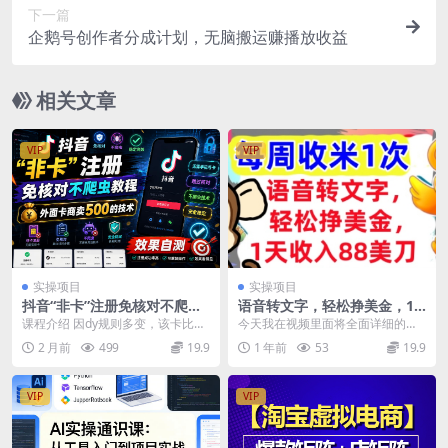
下一篇
企鹅号创作者分成计划，无脑搬运赚播放收益
相关文章
VIP
VIP
实操项目
实操项目
抖音“非卡”注册免核对不爬虫
语音转文字，轻松挣美金，1
教程，外面卡商卖500的技
天收入88美刀，0门槛，每周
课程介绍 因dy规则多变，该卡比较
今天我在视频里面将全面详细的讲
术，效果自测
收米1次，小白专属
挑设备，不干净的设备zc秒封，该
述语音转文字，轻松挣美金的方
2 月前
499
19.9
1 年前
53
19.9
卡无需要H对直...
法，真正的自动收入项目...
VIP
VIP