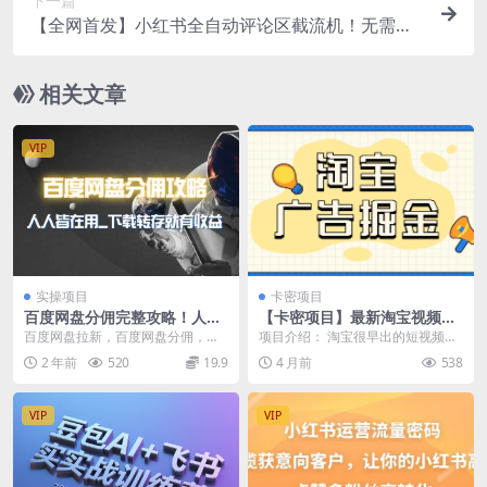
下一篇
【全网首发】小红书全自动评论区截流机！无需手
机，可同时运行10000个账号
相关文章
VIP
实操项目
卡密项目
百度网盘分佣完整攻略！人人
【卡密项目】最新淘宝视频矩
皆在用，别人转存你就有收益
阵挂机项目，全自动刷视频看
百度网盘拉新，百度网盘分佣，百
项目介绍： 淘宝很早出的短视频平
~
广告单号5+金额无限放大【挂
度网盘吃提成，百度网盘项目攻
台可以刷视频出金钱跟金币兑换优
2 年前
520
19.9
4 月前
538
机脚本+使用教程】
略， 全网一首教程，最...
惠卷跟提现 可矩阵...
VIP
VIP