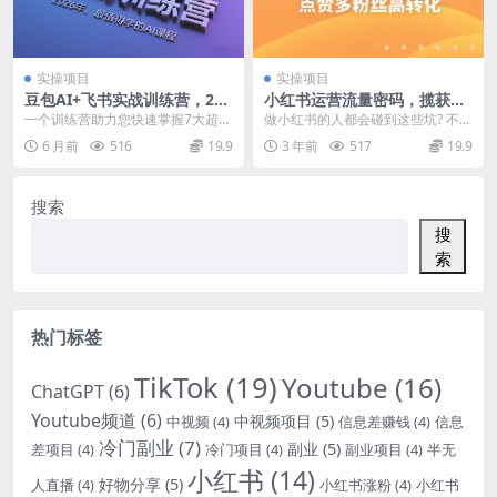
实操项目
实操项目
豆包AI+飞书实战训练营，202
小红书运营流量密码，揽获意
6年，最值得学的AI课程（更
向客户，让你的小红书高点赞
一个训练营助力您快速掌握7大超级
做小红书的人都会碰到这些坑? 不知
新）
多粉丝高转化
神器，10节课，教你掌握豆包全家
道 怎样定位账号，更适合自己 公
6 月前
516
19.9
3 年前
517
19.9
桶 豆包大模型 ...
司/产品推广?...
搜索
搜
索
热门标签
TikTok
(19)
Youtube
(16)
ChatGPT
(6)
Youtube频道
(6)
中视频项目
(5)
中视频
(4)
信息差赚钱
(4)
信息
冷门副业
(7)
副业
(5)
差项目
(4)
冷门项目
(4)
副业项目
(4)
半无
小红书
(14)
好物分享
(5)
人直播
(4)
小红书涨粉
(4)
小红书