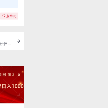
！
点赞(
0
)
松日入