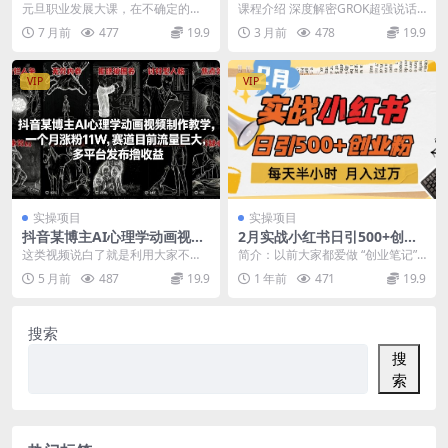
聚焦黄金赛道、跨界交锋，锁
法，自制国王唐僧真人对话M
元旦职业发展大课，在不确定的时
课程介绍 深度解密GROK超强说话
定未来机会，开启第二增长曲
V
代，走向属于你的确定性未来 01向
功能，只需一款软件，就能轻松生
7 月前
477
19.9
3 月前
478
19.9
线
外洞察趋势，向内...
成国王与唐僧沉浸...
VIP
VIP
实操项目
实操项目
抖音某博主AI心理学动画视频
2月实战小红书日引500+创业
制作教学，一个月涨粉11W，
粉，每天半小时，新手小白轻
这类视频说白了就是利用大家不懂
简介：以前大家都爱做 “创业笔记”
赛道目前流量巨大，多平台发
松变现1w+
心理学，给大家普及知识的角度出
账号，结果现在内容千篇一律，抄
5 月前
487
19.9
1 年前
471
19.9
布撸收益
发，让大家在快节奏的...
袭泛滥，起号难...
搜索
搜
索