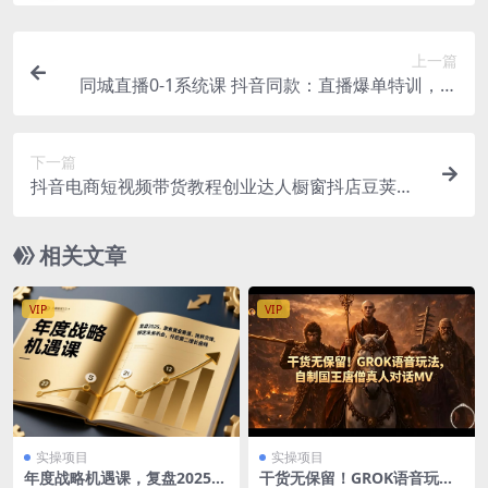
上一篇
同城直播0-1系统课 抖音同款：直播爆单特训，让
你轻松打造直播间百万成交
下一篇
抖音电商短视频带货教程创业达人橱窗抖店豆荚小
店随心推赛道选品（96节课）
相关文章
VIP
VIP
实操项目
实操项目
年度战略机遇课，复盘2025、
干货无保留！GROK语音玩