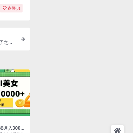
点赞(
0
)
会了之后
松月入30000