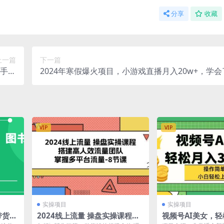
分享
收藏
上一篇
下一篇
新手小
2024年寒假爆火项目，小游戏直播月入20w+，学
简单
你将翻身
VIP
VIP
实操项目
实操项目
带货实
2024线上流量 操盘实操课程，
视频号AI美女，轻