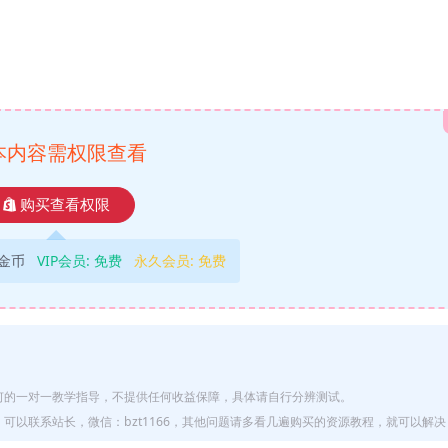
本内容需权限查看
购买查看权限
9金币
VIP会员:
免费
永久会员:
免费
何的一对一教学指导，不提供任何收益保障，具体请自行分辨测试。
以联系站长，微信：bzt1166，其他问题请多看几遍购买的资源教程，就可以解决