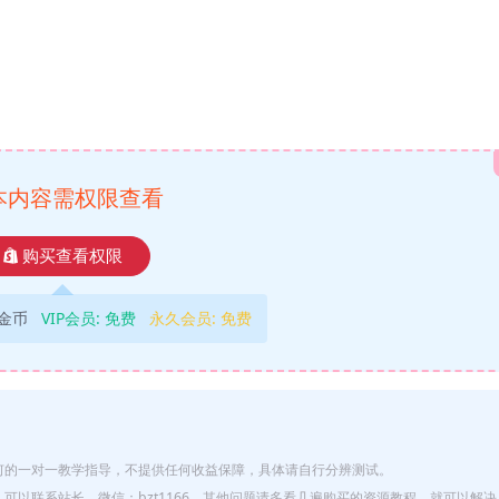
本内容需权限查看
购买查看权限
9金币
VIP会员:
免费
永久会员:
免费
何的一对一教学指导，不提供任何收益保障，具体请自行分辨测试。
以联系站长，微信：bzt1166，其他问题请多看几遍购买的资源教程，就可以解决