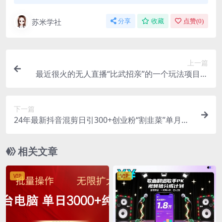
苏米学社
分享
收藏
点赞(
0
)
上一篇
最近很火的无人直播“比武招亲”的一个玩法项目简
单
下一篇
24年最新抖音混剪日引300+创业粉“割韭菜”单月变
现十万+实操教程！
相关文章
VIP
VIP