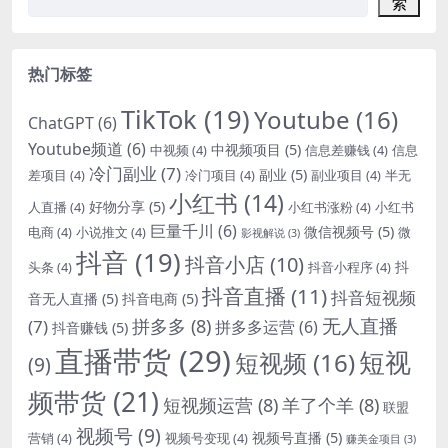
索
热门标签
TikTok
(19)
Youtube
(16)
ChatGPT
(6)
Youtube频道
(6)
中视频项目
(5)
中视频
(4)
信息差赚钱
(4)
信息
冷门副业
(7)
副业
(5)
差项目
(4)
冷门项目
(4)
副业项目
(4)
半无
小红书
(14)
好物分享
(5)
人直播
(4)
小红书涨粉
(4)
小红书
巨量千川
(6)
微信视频号
(5)
电商
(4)
小说推文
(4)
微
影视解说
(3)
抖音
(19)
抖音小店
(10)
抖
头条
(4)
抖音小程序
(4)
抖音直播
(11)
抖音短视频
音无人直播
(5)
抖音电商
(5)
无人直播
拼多多
(8)
(7)
拼多多运营
(6)
抖音赚钱
(5)
直播带货
(29)
短视
短视频
(16)
(9)
频带货
(21)
短视频运营
(8)
羊了个羊
(8)
联盟
视频号
(9)
视频号直播
(5)
营销
(4)
视频号变现
(4)
赚美金项目
(3)