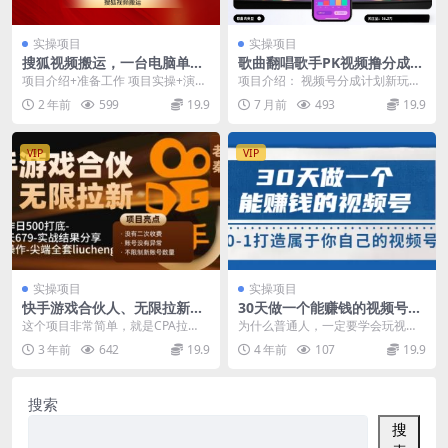
实操项目
实操项目
搜狐视频搬运，一台电脑单日
歌曲翻唱歌手PK视频撸分成计
3000+，批量操作，可无限扩
划，自带流量，一天两小时，
项目介绍+准备工作 项目实操+演示
项目介绍： 视频号分成计划新玩
大
日入200+
只需要一台电脑，批量操作，简单
法，歌手PK，自带流量，收益高 资
2 年前
599
19.9
7 月前
493
19.9
易学。 202...
源下载地址
VIP
VIP
实操项目
实操项目
快手游戏合伙人、无限拉新、
30天做一个能赚钱的视频号，
单人操作日500打底-可批量操
从0-1打造属于你自己的视频
这个项目非常简单，就是CPA拉
为什么普通人，一定要学会玩视频
作-实战一天679
号 (14节-价值199)
新，这个是快手官方推出的快手游
号 流量红利 未来全民都会在视频号
3 年前
642
19.9
4 年前
107
19.9
戏合伙人，拉一个新用...
里消费娱乐和社交...
搜索
搜