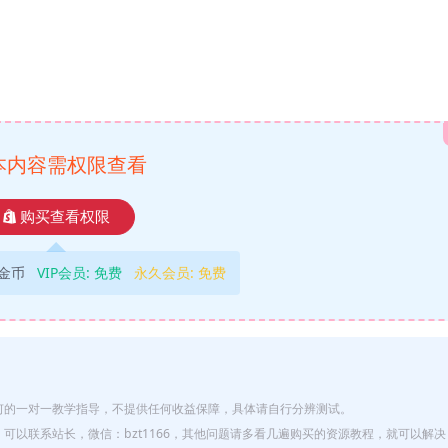
本内容需权限查看
购买查看权限
9金币
VIP会员:
免费
永久会员:
免费
何的一对一教学指导，不提供任何收益保障，具体请自行分辨测试。
以联系站长，微信：bzt1166，其他问题请多看几遍购买的资源教程，就可以解决