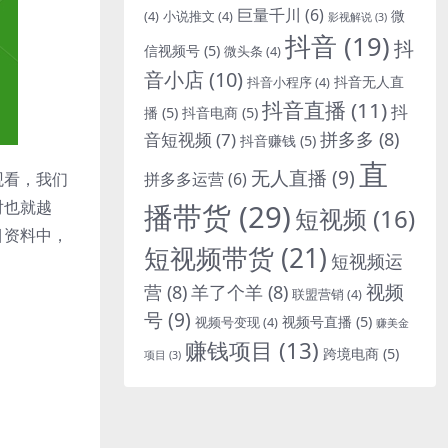
巨量千川
(6)
微
(4)
小说推文
(4)
影视解说
(3)
抖音
(19)
抖
信视频号
(5)
微头条
(4)
音小店
(10)
抖音无人直
抖音小程序
(4)
抖音直播
(11)
抖
播
(5)
抖音电商
(5)
拼多多
(8)
音短视频
(7)
抖音赚钱
(5)
直
无人直播
(9)
观看，我们
拼多多运营
(6)
对也就越
播带货
(29)
短视频
(16)
目资料中，
短视频带货
(21)
短视频运
视频
营
(8)
羊了个羊
(8)
联盟营销
(4)
号
(9)
视频号直播
(5)
视频号变现
(4)
赚美金
赚钱项目
(13)
跨境电商
(5)
项目
(3)