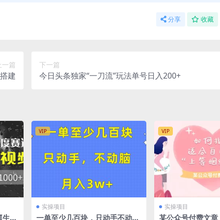
分享
收藏
上一篇
下一篇
松搭建
今日头条独家“一刀流”玩法单号日入200+
VIP
VIP
实操项目
实操项目
I生成
一单至少几百块，只动手不动
某公众号付费文章