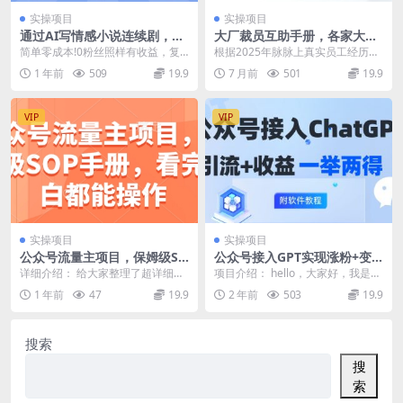
实操项目
实操项目
通过AI写情感小说连续剧，长
大厂裁员互助手册，各家大厂
期持续的输出，最新玩法
最新裁员套路，劳动仲裁全过
简单零成本!0粉丝照样有收益，复
根据2025年脉脉上真实员工经历整
程记录【文档】
制粘贴即可，不需要动脑子，当天
理 第一章裁员预警：这些信号出
1 年前
509
19.9
7 月前
501
19.9
发布，第二天见收益...
现，你得小心了 ...
VIP
VIP
实操项目
实操项目
公众号流量主项目，保姆级SO
公众号接入GPT实现涨粉+变
P手册，看完小白都能操作
现两不误，轻松日入200+
详细介绍： 给大家整理了超详细的
项目介绍： hello，大家好，我是付
公众号流量主SOP手册教程，从公
付。今天给大家带来一个小而美的
1 年前
47
19.9
2 年前
503
19.9
众号的介绍、开通...
项目。通过我...
搜索
搜
索