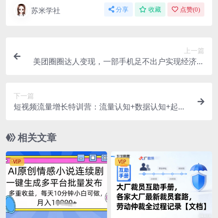
苏米学社
分享
收藏
点赞(
0
)
上一篇
美团圈圈达人变现，一部手机足不出户实现经济自
由。适合大学生和宝妈，小白更容易上手
下一篇
短视频流量增长特训营：流量认知+数据认知+起号
认知+产品认知（10节课）
相关文章
VIP
VIP