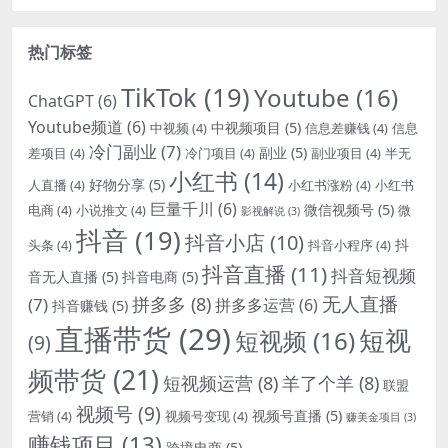
热门标签
TikTok
(19)
Youtube
(16)
ChatGPT
(6)
Youtube频道
(6)
中视频项目
(5)
中视频
(4)
信息差赚钱
(4)
信息
冷门副业
(7)
副业
(5)
差项目
(4)
冷门项目
(4)
副业项目
(4)
半无
小红书
(14)
好物分享
(5)
人直播
(4)
小红书涨粉
(4)
小红书
巨量千川
(6)
微信视频号
(5)
电商
(4)
小说推文
(4)
微
影视解说
(3)
抖音
(19)
抖音小店
(10)
抖
头条
(4)
抖音小程序
(4)
抖音直播
(11)
抖音短视频
音无人直播
(5)
抖音电商
(5)
无人直播
拼多多
(8)
(7)
拼多多运营
(6)
抖音赚钱
(5)
直播带货
(29)
短视
短视频
(16)
(9)
频带货
(21)
短视频运营
(8)
羊了个羊
(8)
联盟
视频号
(9)
视频号直播
(5)
营销
(4)
视频号变现
(4)
赚美金项目
(3)
赚钱项目
(13)
跨境电商
(5)