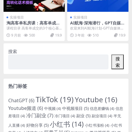
实操项目
实操项目
淘高客单私房课：高客单成交
AI航海·深海潜行，GPT自媒体
的3个核心基础，1个实操法宝
精英课，全网首创调教心流法
课程目录 高客单成交的3个核心基
欢迎来到AI航海计划-GPT自媒体精
3.0（20节课）
础，1个实操法宝 资源下载地址
英课！这是一门不仅适合自媒体从
9 月前
500
19.9
3 年前
510
19.9
业者，还包括营...
搜索
搜
索
热门标签
TikTok
(19)
Youtube
(16)
ChatGPT
(6)
Youtube频道
(6)
中视频项目
(5)
中视频
(4)
信息差赚钱
(4)
信息
冷门副业
(7)
副业
(5)
差项目
(4)
冷门项目
(4)
副业项目
(4)
半无
小红书
(14)
好物分享
(5)
人直播
(4)
小红书涨粉
(4)
小红书