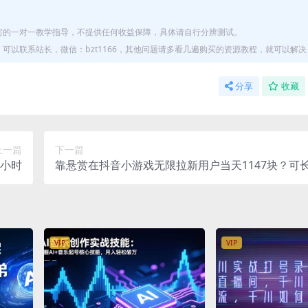
何的一对一教学指导，不提供任何收益保障，具体请自行分辨测试。
以联系站长，微信：bzt1166，其他问题请多看几遍购买的资源教程，就可以解决
分享
收藏
上一篇
下一篇
2小时
靠悬赏在抖音小游戏无限拉新用户当天1147块？可
拉新，可放大充场工作室批量玩法
VIP
VIP