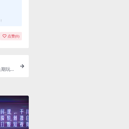
！
点赞(
0
)
长期玩转