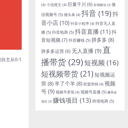
巨量千川
(6)
微
(4)
小说推文
(4)
影视解说
(3)
抖音
(19)
抖
信视频号
(5)
微头条
(4)
音小店
(10)
抖音无人直
抖音小程序
(4)
抖音直播
(11)
抖
播
(5)
抖音电商
(5)
拼多多
(8)
音短视频
(7)
抖音赚钱
(5)
直
无人直播
(9)
拼多多运营
(6)
主从0-1
播带货
(29)
短视频
(16)
短视频带货
(21)
短视频运
视频
营
(8)
羊了个羊
(8)
联盟营销
(4)
号
(9)
视频号直播
(5)
视频号变现
(4)
赚美金
赚钱项目
(13)
跨境电商
(5)
项目
(3)