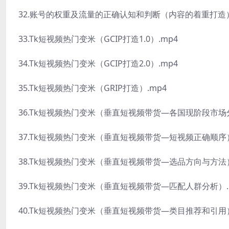
32.账号的权重及流量的正确认知和判断（内容的着重打造）
33.Tk短视频热门变米（GCIP打造1.0）.mp4
34.Tk短视频热门变米（GCIP打造2.0）.mp4
35.Tk短视频热门变米（GRIP打造）.mp4
36.Tk短视频热门变米（垂直短视频带货—各国现阶段市场分
37.Tk短视频热门变米（垂直短视频带货—短视频正确顺序）
38.Tk短视频热门变米（垂直短视频带货—选品方向与方法）
39.Tk短视频热门变米（垂直短视频带货—匹配人群分析）.
40.Tk短视频热门变米（垂直短视频带货—类目推荐和引用）