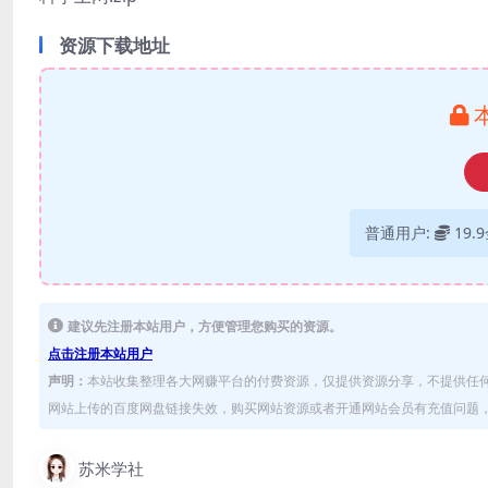
资源下载地址
普通用户:
19.
建议先注册本站用户，方便管理您购买的资源。
点击注册本站用户
声明：
本站收集整理各大网赚平台的付费资源，仅提供资源分享，不提供任
网站上传的百度网盘链接失效，购买网站资源或者开通网站会员有充值问题，可
苏米学社