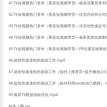
41.Tk短视频热门变米（垂直短视频带货—做高流量高变米视
42.Tk短视频热门变米（垂直短视频带货—优劣内容拆分对比
43.Tk短视频热门变米（垂直短视频带货—冷启动快速起号流
44.Tk短视频热门变米（垂直短视频带货—最新剪辑实操教程
45.Tk短视频热门变米（垂直短视频带货—PR去重实操教程）
46.超前快速涨粉的基础工作.mp4
47.超前快速涨粉的基础工作（如何上推荐页+提升播放2.0）
48.超前快速涨粉的基础工作（如何利用seo给自己赋能）.m
49.最新Tk数据指标优化.mp4
科学上网.zip