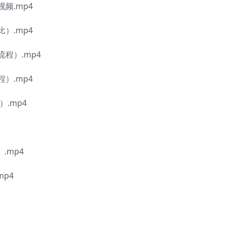
频.mp4
）.mp4
程）.mp4
）.mp4
.mp4
.mp4
p4