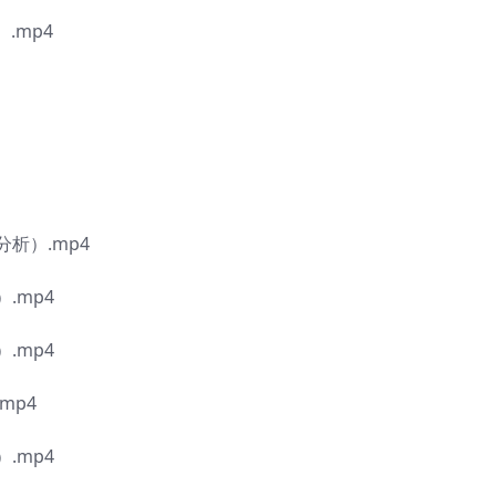
.mp4
析）.mp4
.mp4
.mp4
mp4
.mp4