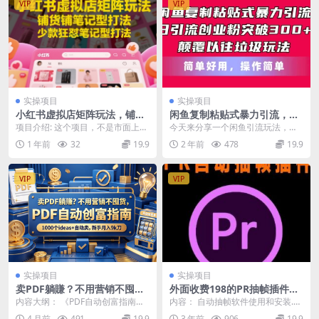
VIP
VIP
实操项目
实操项目
小红书虚拟店矩阵玩法，铺货
闲鱼复制粘贴式暴力引流，日
铺笔记型打法，少款狂怼笔记
引流突破300+，颠覆以往垃圾
项目介绍: 这个项目，不是市面上那
今天来分享一个闲鱼引流玩法，一
型打法
玩法，简单好用
种小红书发笔记，引流到微信卖虚
开始我对这个玩法是不太相信的，
1 年前
32
19.9
2 年前
478
19.9
拟资料。而是在小...
后来发现社群有一位兄...
VIP
VIP
实操项目
实操项目
卖PDF躺賺？不用营销不囤
外面收费198的PR抽帧插件短
货，PDF自动创富指南，1000
视频去重插件【软件+教程】
内容大纲： 《PDF自动创富指南》
内容： 自动抽帧软件使用和安装.m
个ideas+自动卖，新手月入9k
手把手教您通过销售电子文档开启
p4 PR自动-抽帧软件.zip 五大插件.
4 月前
491
19.9
3 年前
906
19.9