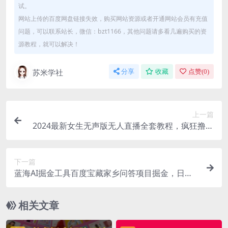
试。
网站上传的百度网盘链接失效，购买网站资源或者开通网站会员有充值
问题，可以联系站长，微信：bzt1166，其他问题请多看几遍购买的资
源教程，就可以解决！
苏米学社
分享
收藏
点赞(
0
)
上一篇
2024最新女生无声版无人直播全套教程，疯狂撸音
浪
下一篇
蓝海AI掘金工具百度宝藏家乡问答项目掘金，日入1
00+，可以矩阵做
相关文章