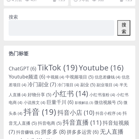
刀【原创双语字幕】
被动收入事业，实...
z...
搜索
搜
索
热门标签
TikTok
(19)
Youtube
(16)
ChatGPT
(6)
Youtube频道
(6)
中视频项目
(5)
中视频
(4)
信息差赚钱
(4)
信息
冷门副业
(7)
副业
(5)
差项目
(4)
冷门项目
(4)
副业项目
(4)
半无
小红书
(14)
好物分享
(5)
人直播
(4)
小红书涨粉
(4)
小红书
巨量千川
(6)
微信视频号
(5)
电商
(4)
小说推文
(4)
微
影视解说
(3)
抖音
(19)
抖音小店
(10)
抖
头条
(4)
抖音小程序
(4)
抖音直播
(11)
抖音短视频
音无人直播
(5)
抖音电商
(5)
无人直播
拼多多
(8)
(7)
拼多多运营
(6)
抖音赚钱
(5)