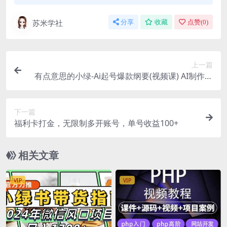
苏米学社
分享
收藏
点赞(
0
)
上一篇
有点意思的小绿-Ai起号爆款纲要(视频课) AI制作流
程全公开，附带ai资料包
下一篇
福利卡打金，无限制多开账号，单号收益100+
相关文章
VIP
VIP