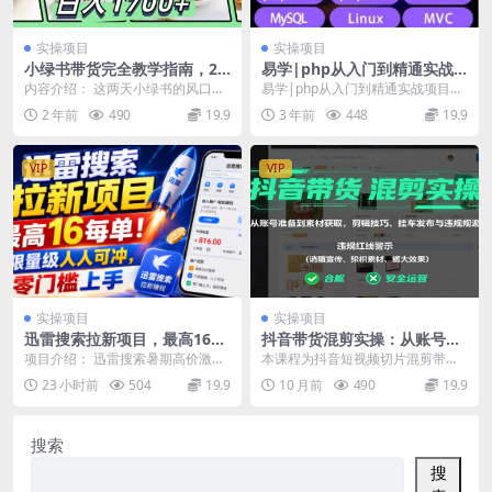
实操项目
实操项目
小绿书带货完全教学指南，20
易学|php从入门到精通实战
24年10月微信风口项目，日入
项目全套视频教程网站开发零
内容介绍： 这两天小绿书的风口非
易学|php从入门到精通实战项目全
1.7k
基础课程
常旺盛，和很多伙伴一样，我本以
套视频教程网站开发零基础课程 资
2 年前
490
19.9
3 年前
448
19.9
为这又是一阵互联网...
源下载地址
VIP
VIP
实操项目
实操项目
迅雷搜索拉新项目，最高16每
抖音带货混剪实操：从账号准
单！不限量级人人可冲，零门
备到素材获取，剪辑技巧、挂
项目介绍： 迅雷搜索暑期高价激励
本课程为抖音短视频切片混剪带货
槛上手（更新0807）
车发布与违规规避
活动火热进行中，无论新人达人、
实战教学，专为新手设计，涵盖账
23 小时前
504
19.9
10 月前
490
19.9
中小渠道，只要做好...
号开通、素材获取、剪...
搜索
搜