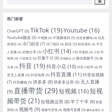
索
热门标签
TikTok
(19)
Youtube
(16)
ChatGPT
(6)
Youtube频道
(6)
中视频项目
(5)
中视频
(4)
信息差赚钱
(4)
信息
冷门副业
(7)
副业
(5)
差项目
(4)
冷门项目
(4)
副业项目
(4)
半无
小红书
(14)
好物分享
(5)
人直播
(4)
小红书涨粉
(4)
小红书
巨量千川
(6)
微信视频号
(5)
电商
(4)
小说推文
(4)
微
影视解说
(3)
抖音
(19)
抖音小店
(10)
抖
头条
(4)
抖音小程序
(4)
抖音直播
(11)
抖音短视频
音无人直播
(5)
抖音电商
(5)
无人直播
拼多多
(8)
(7)
拼多多运营
(6)
抖音赚钱
(5)
直播带货
(29)
短视
短视频
(16)
(9)
频带货
(21)
短视频运营
(8)
羊了个羊
(8)
联盟
视频号
(9)
视频号直播
(5)
营销
(4)
视频号变现
(4)
赚美金项目
(3)