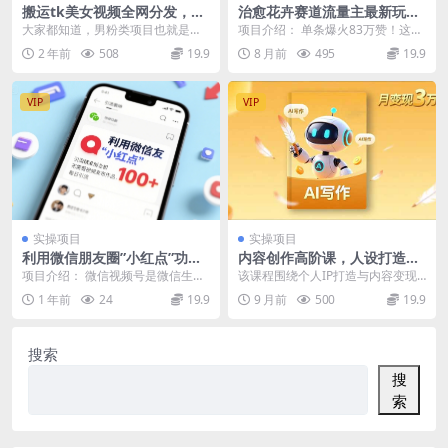
搬运tk美女视频全网分发，日
治愈花卉赛道流量主最新玩
引s粉300+，轻松变现，不限
法，从0-1AI原创内容全流程
大家都知道，男粉类项目也就是我
项目介绍： 单条爆火83万赞！这个
流量不封号
们所说的涩粉项目十多年来经久不
用AI“种花”的副业，小白也能日更十
2 年前
508
19.9
8 月前
495
19.9
衰是变现非常暴力的一...
条 最近刷...
VIP
VIP
实操项目
实操项目
利用微信朋友圈”小红点”功
内容创作高阶课，人设打造，
能，引流精准创业粉，无需剪
表达挖掘，AI写作，流量密
项目介绍： 微信视频号是微信生态
该课程围绕个人IP打造与内容变现
辑视频发布作品，单日引流10
码，月变现3万+
内最优质的引流渠道之一，尤其适
展开，从挖掘高阶表达欲源头出
1 年前
24
19.9
9 月前
500
19.9
0+
用于吸引创业粉。它...
发，引导学员做真实的...
搜索
搜
索