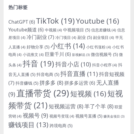
热门标签
TikTok
(19)
Youtube
(16)
ChatGPT
(6)
Youtube频道
(6)
中视频项目
(5)
中视频
(4)
信息差赚钱
(4)
信息
冷门副业
(7)
副业
(5)
差项目
(4)
冷门项目
(4)
副业项目
(4)
半无
小红书
(14)
好物分享
(5)
人直播
(4)
小红书涨粉
(4)
小红书
巨量千川
(6)
微信视频号
(5)
电商
(4)
小说推文
(4)
微
影视解说
(3)
抖音
(19)
抖音小店
(10)
抖
头条
(4)
抖音小程序
(4)
抖音直播
(11)
抖音短视频
音无人直播
(5)
抖音电商
(5)
无人直播
拼多多
(8)
(7)
拼多多运营
(6)
抖音赚钱
(5)
直播带货
(29)
短视
短视频
(16)
(9)
频带货
(21)
短视频运营
(8)
羊了个羊
(8)
联盟
视频号
(9)
视频号直播
(5)
营销
(4)
视频号变现
(4)
赚美金项目
(3)
赚钱项目
(13)
跨境电商
(5)