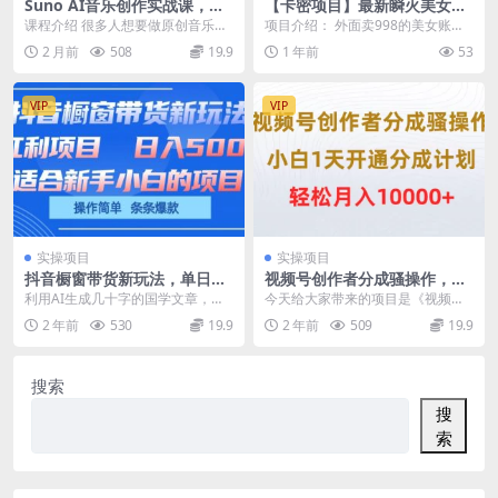
Suno AI音乐创作实战课，提
【卡密项目】最新瞬火美女视
示词・声音克隆・翻唱・后期
频制作软件，AI智能一键换脸
课程介绍 很多人想要做原创音乐、
项目介绍： 外面卖998的美女账号
全流程，零基础做音乐接单变
自动生成【永久软件+使用教
定制BGM，却被高门槛劝退：不会
制作软件，一刀不剪过原创，一次
2 月前
508
19.9
1 年前
53
现
程】
乐器、不懂乐理，...
购买，终身免费 ...
VIP
VIP
实操项目
实操项目
抖音橱窗带货新玩法，单日收
视频号创作者分成骚操作，小
益几张，操作简单，条条爆款
白1天开通分成计划，轻松月
利用AI生成几十字的国学文章，再
今天给大家带来的项目是《视频号
入10000+
配上山水画，添加滤镜，关键帧，
创作者分成骚操作，小白1天开通分
2 年前
530
19.9
2 年前
509
19.9
只需十分钟，一条爆...
成计划，轻松月入1...
搜索
搜
索