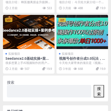
服全自动跑刀捞金挂机项目，
独家技术，每天几十上百很轻
项目介绍： 蜂医撤离摸金升级脚
项目介绍： 今天给大家介绍一个漫
单窗口收益单日收益30＋【挂
松，一部手机就能做
本，三角洲行动市面上最顶级的脚
剧自刷的玩法，有小伙伴实操3个手
2 月前
533
3 月前
488
19.9
机脚本+使用教程】
本，ai跑刀，会自动...
机，一天50-6...
VIP
VIP
实操项目
实操项目
Seedance2.0基础实操+案例
视频号创作者分成3.0玩法，骚
参考，从工具基础操作、核心
操作100%过原创，条条爆
很多想要上手AI视频制作的用户，
今天给大家带来的项目是《视频号
功能拆解，到全品类、全场景
款，单日1000+
刚接触Seedance2.0都会遇到核心
创作者分成3.0玩法，骚操作100%
2 月前
507
19.9
3 年前
668
19.9
实战案例参考全覆盖
痛点：零...
过原创，条条爆...
搜索
搜
索