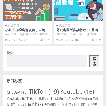
实操项目
实操项目
小红书虚拟店群项目，自然流
剪映电脑版实战教程，0基础
玩法，批量自动化，稳定不费
打造短视频剪辑高手，详解功
项目介绍： 项目是做什么? 小红书
课程内容： 1-第一节、【打好基
号，单账号的月利润2-4k，可
能、工具与实操案例
虚拟资科类产品 笔记挂链接，不直
础】剪映专业版首页面板功能详解
7 月前
512
19.9
2 年前
487
19.9
多店矩阵
播 自然流玩法...
2-第二节、【巩...
搜索
搜
索
热门标签
TikTok
(19)
Youtube
(16)
ChatGPT
(6)
Youtube频道
(6)
中视频项目
(5)
中视频
(4)
信息差赚钱
(4)
信息
冷门副业
(7)
副业
(5)
差项目
(4)
冷门项目
(4)
副业项目
(4)
半无