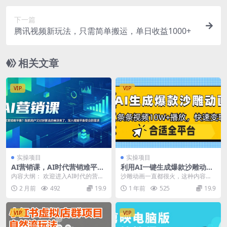
下一篇
腾讯视频新玩法，只需简单搬运，单日收益1000+
相关文章
VIP
VIP
实操项目
实操项目
AI营销课，AI时代营销难平
利用AI一键生成爆款沙雕动
衡？既抓用户又讨好算法的秘
画，一条视频播放10W+，条
内容大纲： 欢迎进入AI时代的营销
沙雕动画一直都很火，这种内容基
诀来了，深入理解平衡受众的
条原创轻松变现
世界！ 在本课程中，Maddy Osma
本算是全平台通吃，平常我们刷短
2 月前
492
19.9
1 年前
525
19.9
需求【原创双语字幕】
n将帮...
视频也会刷到一些熊猫...
VIP
VIP