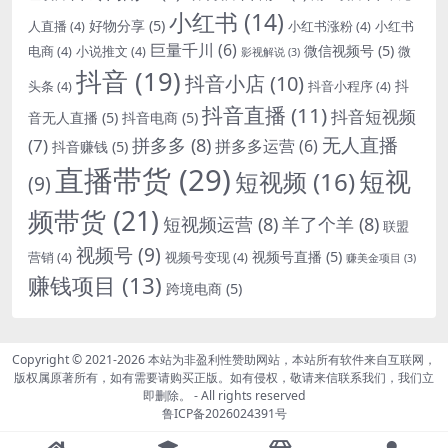
小红书
(14)
好物分享
(5)
人直播
(4)
小红书涨粉
(4)
小红书
巨量千川
(6)
微信视频号
(5)
电商
(4)
小说推文
(4)
微
影视解说
(3)
抖音
(19)
抖音小店
(10)
抖
头条
(4)
抖音小程序
(4)
抖音直播
(11)
抖音短视频
音无人直播
(5)
抖音电商
(5)
无人直播
拼多多
(8)
(7)
拼多多运营
(6)
抖音赚钱
(5)
直播带货
(29)
短视
短视频
(16)
(9)
频带货
(21)
短视频运营
(8)
羊了个羊
(8)
联盟
视频号
(9)
视频号直播
(5)
营销
(4)
视频号变现
(4)
赚美金项目
(3)
赚钱项目
(13)
跨境电商
(5)
Copyright © 2021-2026
本站为非盈利性赞助网站，本站所有软件来自互联网，
版权属原著所有，如有需要请购买正版。如有侵权，敬请来信联系我们，我们立
即删除。
- All rights reserved
鲁ICP备2026024391号