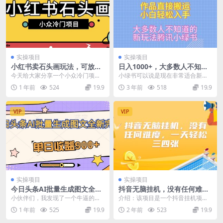
实操项目
实操项目
小红书卖石头画玩法，可放大
日入1000+，大多数人不知道
操作，0成本挣取差价，一单
的新玩法，腾讯小绿书，作品
今天给大家分享一个小众冷门项
小绿书可以说是现在非常适合新人
利润一两百
直接搬运，小白轻松入手
目，在小红书售卖石头画照片的一
上手的赛道，做的人少，有流量就
1 年前
524
19.9
3 年前
518
19.9
个项目，目前做的人比较...
有收益，目前1w阅读...
VIP
VIP
实操项目
实操项目
今日头条AI批量生成图文全新
抖音无脑挂机，没有任何难
完法，单日收益900+
度，一天轻松三四张
小伙伴们，我发现了一个牛逼的玩
介绍：该项目是一个抖音挂机项
法，就是今日头条，因为现在公众
目，主要是给抖音的一些直播间提
1 年前
525
19.9
2 年前
523
19.9
号的竞争，让今日头条...
供人气氛围。目前属于红...