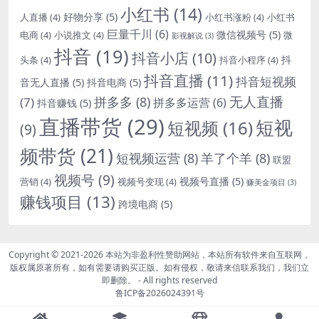
小红书
(14)
好物分享
(5)
人直播
(4)
小红书涨粉
(4)
小红书
巨量千川
(6)
微信视频号
(5)
电商
(4)
小说推文
(4)
微
影视解说
(3)
抖音
(19)
抖音小店
(10)
抖
头条
(4)
抖音小程序
(4)
抖音直播
(11)
抖音短视频
音无人直播
(5)
抖音电商
(5)
无人直播
拼多多
(8)
(7)
拼多多运营
(6)
抖音赚钱
(5)
直播带货
(29)
短视
短视频
(16)
(9)
频带货
(21)
短视频运营
(8)
羊了个羊
(8)
联盟
视频号
(9)
视频号直播
(5)
营销
(4)
视频号变现
(4)
赚美金项目
(3)
赚钱项目
(13)
跨境电商
(5)
Copyright © 2021-2026
本站为非盈利性赞助网站，本站所有软件来自互联网，
版权属原著所有，如有需要请购买正版。如有侵权，敬请来信联系我们，我们立
即删除。
- All rights reserved
鲁ICP备2026024391号