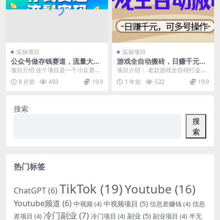
实操项目
实操项目
公众号做存钱赛道，流量大爆
游戏全自动搬砖，日赚千元，
率高，阅读稳定10w+
可多号操作，新手小白宝妈躺
项目介绍 这个项目是一个小众赛
项目介绍： 老款游戏全自动打金搬
赚
道，就是教你在公众号，用犀利扎
砖，单号一天收益100-200元左
8 月前
493
19.9
1 年前
522
19.9
心的语言为年轻人提供...
右，多号操作每...
搜索
搜
索
热门标签
TikTok
(19)
Youtube
(16)
ChatGPT
(6)
Youtube频道
(6)
中视频项目
(5)
中视频
(4)
信息差赚钱
(4)
信息
冷门副业
(7)
副业
(5)
差项目
(4)
冷门项目
(4)
副业项目
(4)
半无