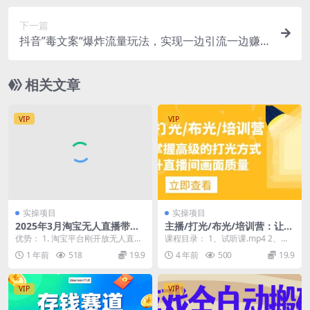
下一篇
抖音”毒文案“爆炸流量玩法，实现一边引流一边赚
钱，5分钟一条原创作品
相关文章
VIP
VIP
实操项目
实操项目
2025年3月淘宝无人直播带
主播/打光/布光/培训营：让你
货，日入1000+，不违规不封
掌握高级的打光方式，提升直
优势： 1. 淘宝平台刚开放无人直
课程目录： 1、试听课.mp4 2、第
号，操作简单
播间画面质量
播，蓝海期。 2. 打开淘宝的客户都
一章[1]灯具及辅件介绍.mp4 3、第
1 年前
518
19.9
4 年前
500
19.9
是想购物的...
一...
VIP
VIP