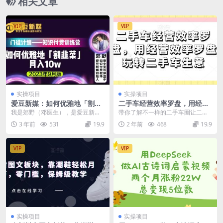
相关文章
VIP
VIP
实操项目
实操项目
爱豆新媒：如何优雅地「割韭
二手车经营效率罗盘，用经营
菜」月入10w的秘诀（2023年
效率罗盘玩转二手车生意
我是郊野（邓医生），是爱豆新媒
带你了解不一样的二手车圈让二手
9月版）
创始人，混迹互联网15年，创业10
车经营更高效 课程介绍 随着时代不
3 年前
531
19.9
2 年前
468
19.9
年，做了很多项目...
断发展，二手车行...
VIP
VIP
实操项目
实操项目