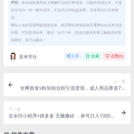
声明：
本站收集整理各大网赚平台的付费资源，仅提供资源分享，不提
供任何的一对一教学指导，不提供任何收益保障，具体请自行分辨测
试。
网站上传的百度网盘链接失效，购买网站资源或者开通网站会员有充值
问题，可以联系站长，微信：bzt1166，其他问题请多看几遍购买的资
源教程，就可以解决！
苏米学社
分享
收藏
点赞(
0
)
上一篇
全网首发s粉加创业粉引流变现，成人用品赛道7天
变现10w+保姆教学3.0
下一篇
去水印小程序+拼多多 无脑搬砖 ，单号日入1000+
保姆级教程 可放大批量操作