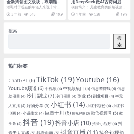
全新抖音图文板块，靠潮鞋轻
用DeepSeek做AI古诗词启蒙
松月入过万，零门槛，保姆级
视频，两个月涨粉22W，总变
潮鞋对于现在的年轻人来说非常受
项目简介： 儿童教育类的短视频真
教学
现5位数
欢迎，尤其学生党，没工作身上的
是火得不行!有个搞AI古诗词启蒙视
3 年前
518
19.9
1 年前
528
19.9
钱也不多， 想要好看...
频的账号特别猛...
搜索
搜
索
热门标签
TikTok
(19)
Youtube
(16)
ChatGPT
(6)
Youtube频道
(6)
中视频项目
(5)
中视频
(4)
信息差赚钱
(4)
信息
冷门副业
(7)
副业
(5)
差项目
(4)
冷门项目
(4)
副业项目
(4)
半无
小红书
(14)
好物分享
(5)
人直播
(4)
小红书涨粉
(4)
小红书
巨量千川
(6)
微信视频号
(5)
电商
(4)
小说推文
(4)
微
影视解说
(3)
抖音
(19)
抖音小店
(10)
抖
头条
(4)
抖音小程序
(4)
抖音直播
(11)
抖音短视频
音无人直播
(5)
抖音电商
(5)