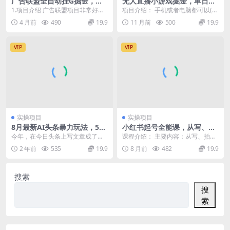
广告联盟全自动挂G掘金，长
无人直播小游戏掘金，单日稳
期稳定，单窗口最高收益30
定收入100+，不违规操作简单
1.项目介绍 广告联盟项目非常好理
项目介绍： 手机或者电脑都可以(电
+，可矩阵来实现更大化收益
长期可做
解，项目原理如下，许多商家为了
脑没有配置要求，只要电脑能开机
4 月前
490
19.9
11 月前
500
19.9
让自己的产品让更...
就可以做)需要有...
VIP
VIP
实操项目
实操项目
8月最新AI头条暴力玩法，5分
小红书起号全能课，从写、
钟一个原创，适合学生党、宝
拍、运营到变现全流程覆盖，
今年，在今日头条上写文章成了个
课程介绍： 主要内容：从写、拍、
妈、上班摸鱼
新手也能快速上手
超火的赚钱路子。不管你是刚入门
运营到变现全流程覆盖，新手也能
2 年前
535
19.9
8 月前
482
19.9
的新手还是经验丰富的...
快速上手～不管是v...
搜索
搜
索