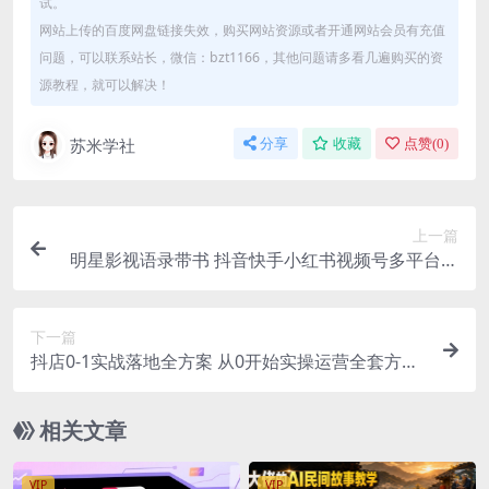
试。
网站上传的百度网盘链接失效，购买网站资源或者开通网站会员有充值
问题，可以联系站长，微信：bzt1166，其他问题请多看几遍购买的资
源教程，就可以解决！
苏米学社
分享
收藏
点赞(
0
)
上一篇
明星影视语录带书 抖音快手小红书视频号多平台矩
阵操作，自带流量 月入10W+
下一篇
抖店0-1实战落地全方案 从0开始实操运营全套方
案，解决售前、售中、售后各种疑难问题
相关文章
VIP
VIP