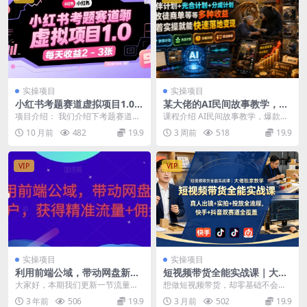
实操项目
实操项目
小红书考题赛道虚拟项目1.0，
某大佬的AI民间故事教学，伙
项目操作简单，每天收益200+
伴计划+光合计划+分成计划
项目介绍： 我们介绍下考题赛道项
课程介绍 AI民间故事教学，爆款精
+收徒商单等多种收益，跟着
目： 可能很多人不懂什么是考题项
选独家收益赛道丨各大短视频平台
10 月前
482
19.9
3 周前
518
19.9
实操就能快速落地变现
目，以上来就认为...
均可 制作的软件...
VIP
VIP
实操项目
实操项目
利用前端公域，带动网盘新用
短视频带货全能实战课｜大佬
户，获得精准流量+佣金
独家教学，真人出镜+实拍+投
大家好，本期我们更新一节流量＋
想做短视频带货，却零基础不会剪
放全流程，快手+抖音双赛道
佣金双收益的玩法，这种玩法适合
辑、不懂选品、不会写文案？想尝
3 年前
506
19.9
3 月前
502
19.9
全覆盖
个人，工作室及我们的...
试真人出镜带货，却怕...