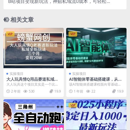
B站项目变现新玩法，神贴私域流0成本，可轻松实
现月入6000+
相关文章
VIP
VIP
实操项目
实操项目
大人玩具情Q用品赛道私域全
AI智能体零基础搭建课，从工
新玩法，三个月变现20W，老
具安装到指令调教，掌握行业
大人玩具这个项目其实是一个比较
该AI智能体搭建课程面向零基础学
项目新思路
专属智能体开发
老的项目了，玩的就是流量，做这
员，系统教授行业专属智能体的创
2 年前
530
19.9
1 年前
22
19.9
个东西也不是什么偏门...
建与应用。课程包含...
VIP