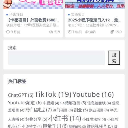
卡密项目
实操项目
【卡密项目】外面收费1688的
2025小程序稳定日入1k，最
最新三角洲S7全自动跑刀打金
新玩法项目长期稳定，短期是
项目介绍： uzi蜂医撤离摸金升级脚
项目介绍： 想轻松挣钱吗?2025
挂机项目，号称单窗口稳定30
利，人人可为，变现快且可观
本，三角洲行动市面上最顶级的脚
年，超简单小程序项目独家最新玩
9 月前
519
1 年前
468
19.9
+【挂机脚本+使用教程】
本，ai跑刀，...
法，小白也能轻松...
搜索
搜
索
热门标签
TikTok
(19)
Youtube
(16)
ChatGPT
(6)
Youtube频道
(6)
中视频项目
(5)
中视频
(4)
信息差赚钱
(4)
信息
冷门副业
(7)
副业
(5)
差项目
(4)
冷门项目
(4)
副业项目
(4)
半无
小红书
(14)
好物分享
(5)
人直播
(4)
小红书涨粉
(4)
小红书
巨量千川
(6)
微信视频号
(5)
电商
(4)
小说推文
(4)
微
影视解说
(3)