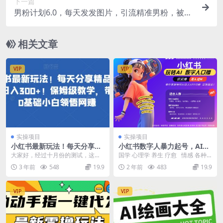
下一篇
男粉计划6.0，每天发发图片，引流精准男粉，被动
变现月入8000+，喂饭式教学，小白无脑复制操作
即可
相关文章
VIP
VIP
实操项目
实操项目
小红书最新玩法！每天分享精
小红书数字人暴力起号，AI改
品壁纸就能日入300+！保姆级
写文案，再也不用费劲录口
大家好，经过十月份的测试，这次
国学 心理学 养生 疗愈 情感 各种
教学，带你从0基础小白领悟
播，流量火爆月入破W轻松拿
我又在小红书这个平台找到了新的
赛道疯狂赚米 每天20分钟 AI 现
3 年前
548
19.9
2 年前
483
19.9
网赚
捏
商机《小红书最新玩法...
在...
VIP
VIP