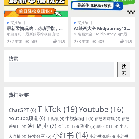
实操项目
实操项目
最新零撸玩法，动动手指，一
AI绘画大全 Midjourney1300
键代发，有播放就有收益，单
0+gpt最新注册+使用教程+关
项目介绍：最新的零撸项目流程全
AI绘画大全：Midjourney+gpt最新
日轻松变现多张
键词描述词 软件+教程
揭秘！无需直播、不用露脸、不需
注册和使用教程，Midjourne...
2 年前
509
19.9
3 年前
489
19.9
要剪辑、不必写文案，...
搜索
搜
索
热门标签
TikTok
(19)
Youtube
(16)
ChatGPT
(6)
Youtube频道
(6)
中视频项目
(5)
中视频
(4)
信息差赚钱
(4)
信息
冷门副业
(7)
副业
(5)
差项目
(4)
冷门项目
(4)
副业项目
(4)
半无
小红书
(14)
好物分享
(5)
人直播
(4)
小红书涨粉
(4)
小红书