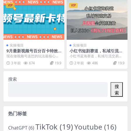
VIP
VIP
实操项目
实操项目
9月最新视频号百分百卡特效
小红书短剧赛道，私域引流交
玩法教程，仅限于安卓机！
易，会复制粘贴，日入500+
现在做视频号连怼的玩法最核心的
小红书蓝海赛道，私域引流交易，
（附6.7T短剧资源）
问题就是卡特效 但有的人卡特效就
只需要会复制粘贴，日入500+（附
3 年前
674
19.9
2 年前
486
19.9
很难去卡上去 但是...
6.7T项目资料...
搜索
搜
索
热门标签
TikTok
(19)
Youtube
(16)
ChatGPT
(6)