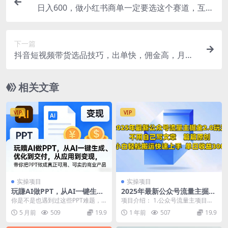
日入600，做小红书商单一定要选这个赛道，互动
率超级高，在家即可轻松变现
下一篇
抖音短视频带货选品技巧，出单快，佣金高，月入5
W+，从选品到作品发布保姆级教程
相关文章
VIP
VIP
实操项目
实操项目
玩賺AI做PPT，从AI一键生
2025年最新公众号流量主掘金
成、优化到交付，从应用到变
2.0玩法，篇篇原创，小白轻松
你是不是也遇到过这些PPT难题，
项目介绍： 1.公众号流量主项目一
现，带你把PPT做成真正可
搬运快速上手，单日收益3张
既浪费时间，又达不到预期，甚至
直备受关注，堪称长盛不衰的热门
5 月前
509
19.9
1 年前
507
19.9
用、可卖的商业产品
错失机会？ 做PP...
项目，尤其是公众...