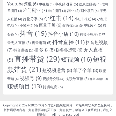
Youtube频道
(6)
中视频项目
(5)
中视频
(4)
信息差赚钱
(4)
信息
冷门副业
(7)
副业
(5)
差项目
(4)
冷门项目
(4)
副业项目
(4)
半无
小红书
(14)
好物分享
(5)
人直播
(4)
小红书涨粉
(4)
小红书
巨量千川
(6)
微信视频号
(5)
电商
(4)
小说推文
(4)
微
影视解说
(3)
抖音
(19)
抖音小店
(10)
抖
头条
(4)
抖音小程序
(4)
抖音直播
(11)
抖音短视频
音无人直播
(5)
抖音电商
(5)
无人直播
拼多多
(8)
(7)
拼多多运营
(6)
抖音赚钱
(5)
直播带货
(29)
短视
短视频
(16)
(9)
频带货
(21)
短视频运营
(8)
羊了个羊
(8)
联盟
视频号
(9)
视频号直播
(5)
营销
(4)
视频号变现
(4)
赚美金项目
(3)
赚钱项目
(13)
跨境电商
(5)
Copyright © 2021-2026
本站为非盈利性赞助网站，本站所有软件来自互联网，
版权属原著所有，如有需要请购买正版。如有侵权，敬请来信联系我们，我们立
即删除。
- All rights reserved