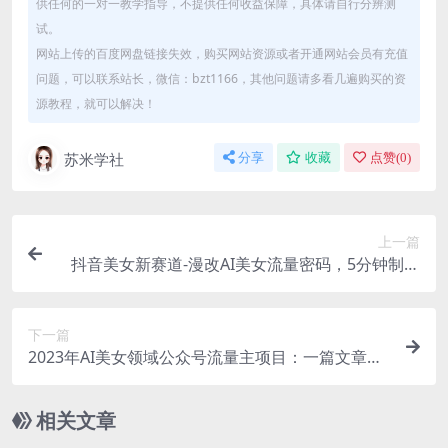
供任何的一对一教学指导，不提供任何收益保障，具体请自行分辨测
试。
网站上传的百度网盘链接失效，购买网站资源或者开通网站会员有充值
问题，可以联系站长，微信：bzt1166，其他问题请多看几遍购买的资
源教程，就可以解决！
苏米学社
分享
收藏
点赞(
0
)
上一篇
抖音美女新赛道-漫改AI美女流量密码，5分钟制作
视频，新手一周涨万粉
下一篇
2023年AI美女领域公众号流量主项目：一篇文章就
能赚一千多
相关文章