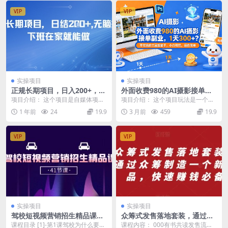
VIP
VIP
实操项目
实操项目
正规长期项目，日入200+，无
外面收费980的AI摄影接单副
脑搬运，下班在家就能做
业，1天300+？不花钱的工具
项目介绍： 这个项目是自媒体项
项目介绍： 这个项目玩法是一个纯
就能干，小白可玩，操作简单
目，是今日头条项目，不要觉得今
信息差玩法，有人通过这个玩法1天
1 年前
24
19.9
3 月前
459
19.9
日头条是老项目就觉得...
产出超过300，...
VIP
VIP
实操项目
实操项目
驾校短视频营销招生精品课：
众筹式发售落地套装，通过众
抖音推广技巧，抖音短视频招
筹制造一个新产品，快速赚钱
课程目录 [1]-第1课驾校为什么要全
课程内容： 000有书共读发售流程