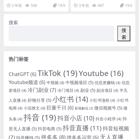
生（41节课）
必备
力做好短视频营销.mp4 [2]-第2课
解密.mp4 001众筹翻译官复盘私密
2 年前
504
19.9
3 年前
467
19.9
驾...
直播1....
搜索
搜
索
热门标签
TikTok
(19)
Youtube
(16)
ChatGPT
(6)
Youtube频道
(6)
中视频项目
(5)
中视频
(4)
信息差赚钱
(4)
信息
冷门副业
(7)
副业
(5)
差项目
(4)
冷门项目
(4)
副业项目
(4)
半无
小红书
(14)
好物分享
(5)
人直播
(4)
小红书涨粉
(4)
小红书
巨量千川
(6)
微信视频号
(5)
电商
(4)
小说推文
(4)
微
影视解说
(3)
抖音
(19)
抖音小店
(10)
抖
头条
(4)
抖音小程序
(4)
抖音直播
(11)
抖音短视频
音无人直播
(5)
抖音电商
(5)
无人直播
拼多多
(8)
(7)
拼多多运营
(6)
抖音赚钱
(5)