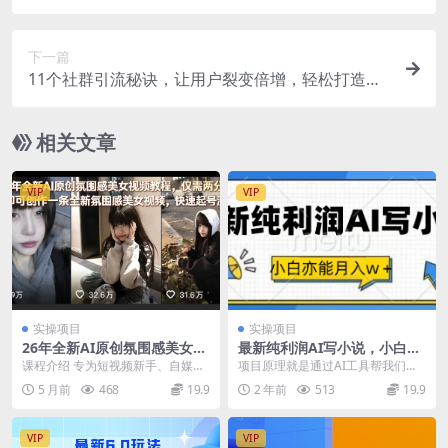
题，AI全自动生成
下一篇
11个社群引流秘诀，让用户裂变倍增，轻松打造社
群流量池
相关文章
VIP
VIP
实操项目
实操项目
26年全新AI原创氛围感美女视
最新纯利润AI写小说，小白亦
频教程，仅需两分钟即可创作
能月入w+
课程介绍 专为短视频新手、自媒体
项目原理就是通过AI工具帮我们自
一条全新氛围感美女视频，快
从业者、副业创业者量身打造，全
动写小说，然后发布到小说平台去
5 月前
468
19.9
2 年前
513
19.9
速起号涨粉
程摒弃空泛理论，主...
获取稿费，不是外面...
VIP
VIP