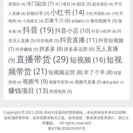
冷门副业
(7)
副业
(5)
差项目
(4)
冷门项目
(4)
副业项目
(4)
半无
小红书
(14)
好物分享
(5)
人直播
(4)
小红书涨粉
(4)
小红书
巨量千川
(6)
微信视频号
(5)
电商
(4)
小说推文
(4)
微
影视解说
(3)
抖音
(19)
抖音小店
(10)
抖
头条
(4)
抖音小程序
(4)
抖音直播
(11)
抖音短视频
音无人直播
(5)
抖音电商
(5)
无人直播
拼多多
(8)
(7)
拼多多运营
(6)
抖音赚钱
(5)
直播带货
(29)
短视
短视频
(16)
(9)
频带货
(21)
短视频运营
(8)
羊了个羊
(8)
联盟
视频号
(9)
视频号直播
(5)
营销
(4)
视频号变现
(4)
赚美金项目
(3)
赚钱项目
(13)
跨境电商
(5)
Copyright © 2021-2026
本站为非盈利性赞助网站，本站所有软件来自互联网，
版权属原著所有，如有需要请购买正版。如有侵权，敬请来信联系我们，我们立
即删除。
- All rights reserved
鲁ICP备2026024391号