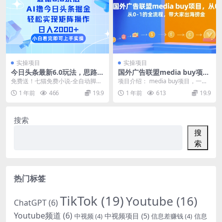
实操项目
实操项目
今日头条最新6.0玩法，思路简
国外广告联盟media buy项
单，复制粘贴，轻松实现矩阵
目，从0-1的全流程，带大家
免费送！七猫免费小说-全自动脚本
项目介绍： media buy项目，一句
日入2000+
出海捞金
运行-轻松日入500＋ 免费知识分享-
话就可以说清楚：通过谷歌广告投
1 年前
466
19.9
1 年前
613
19.9
感兴趣可以...
放商家的品...
搜索
搜
索
热门标签
TikTok
(19)
Youtube
(16)
ChatGPT
(6)
Youtube频道
(6)
中视频项目
(5)
中视频
(4)
信息差赚钱
(4)
信息