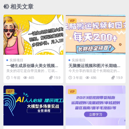
相关文章
VIP
VIP
实操项目
实操项目
一键生成原创爆火美女视频，
无脑搬运视频和图片长期稳定
解锁流量密码，多劳多得，月
项目，每天收入增加一两百
美女的话它是自带流量的，它就相
今天分享的项目是个长期稳定的项
入过W
当于在网络上是属于一个流量密
目，只要有人去旅游，那么就能用
1 年前
465
19.9
3 年前
486
19.9
码。 用AI生成的话，...
到，那就是旅游攻略；...
VIP
VIP