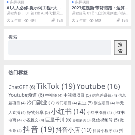
实操项目
实操项目
AI人人必修-提示词工程+大模
2023短视频·带货陪跑：运算
型多场景实战（全套课程）
规则/流量规则/审核规则/雷区
课程内容： 01 第1章 AI时代:提示
课程目录 01节1.[运算规则]如何快
指南/薅羊毛涨粉等
词工程的崛起 02 第2章 AI与提示
速掌握上热门的运算逻辑？.mp4 0
2 年前
494
19.9
3 年前
600
19.9
词...
2节2...
搜索
搜
索
热门标签
TikTok
(19)
Youtube
(16)
ChatGPT
(6)
Youtube频道
(6)
中视频项目
(5)
中视频
(4)
信息差赚钱
(4)
信息
冷门副业
(7)
副业
(5)
差项目
(4)
冷门项目
(4)
副业项目
(4)
半无
小红书
(14)
好物分享
(5)
人直播
(4)
小红书涨粉
(4)
小红书
巨量千川
(6)
微信视频号
(5)
电商
(4)
小说推文
(4)
微
影视解说
(3)
抖音
(19)
抖音小店
(10)
抖
头条
(4)
抖音小程序
(4)