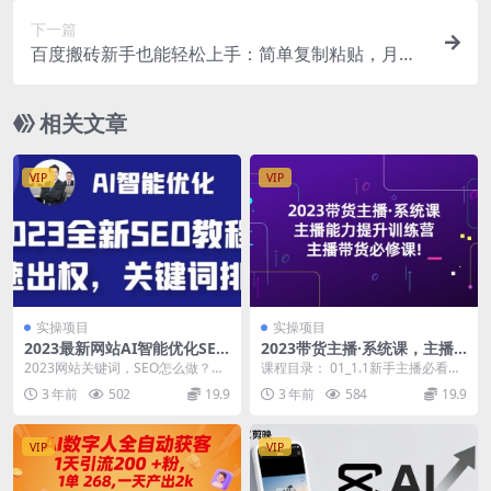
下一篇
百度搬砖新手也能轻松上手：简单复制粘贴，月入5
000+
相关文章
VIP
VIP
实操项目
实操项目
2023最新网站AI智能优化SEO
2023带货主播·系统课，主播
教程，简单快速出权重，AI自
能力提升训练营，主播带货必
2023网站关键词，SEO怎么做？，
课程目录： 01_1.1新手主播必看课
动写文章+AI绘画配图
修课!
这套是我自己的东西短期可以做到
程.mp4 02_1.2带货主播必备核心
3 年前
502
19.9
3 年前
584
19.9
移动权4 每天...
能...
VIP
VIP