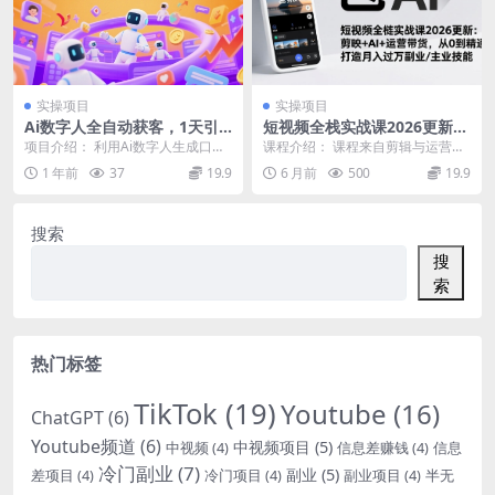
实操项目
实操项目
Ai数字人全自动获客，1天引
短视频全栈实战课2026更新：
流200+粉，1单 268，一天产
剪映+AI+运营带货，从0到精
项目介绍： 利用Ai数字人生成口播
课程介绍： 课程来自剪辑与运营实
出2k+
通，打造月入过万副业/主业技
类型的视频，一般生成的都是那种
战课。剪映基础操作、热门特效制
1 年前
37
19.9
6 月前
500
19.9
能
成功方法励志故事...
作，以及从作品发布...
搜索
搜
索
热门标签
TikTok
(19)
Youtube
(16)
ChatGPT
(6)
Youtube频道
(6)
中视频项目
(5)
中视频
(4)
信息差赚钱
(4)
信息
冷门副业
(7)
副业
(5)
差项目
(4)
冷门项目
(4)
副业项目
(4)
半无